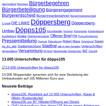
Bürgerbegehren
übergreifend
Busmann
Bürgerbeteiligung
Bürgerengagement
Bürgerentscheid
BürgerInnenbegehren
BürgerInnenentscheid
Döppersberg
Döppersberg-
DIE LINKE
Cronhill
Döpps105
Umbau
Einzelhändler
Investor
Kommentar
Kostendeckel
Offener Brief
PM
Kundgebung
Mobilität
Oberbürgermeister
Pressekonferenz
Pressemitteilung
Robert Maus
Slawig
Quorum
Ratssitzung
Schmersal
Stadtrat
Unterschriften
so_ko_wpt
Stadtentwicklung
talk-in-den-Arkaden
Versammlung
WZ
Veranstaltung
W-Nord
Wuppertaler Rundschau
Zukunft
13.005 Unterschriften für döpps105
13.005 Wuppertaler sprachen sich für eine Deckelung der
Umbaukosten auf 105 Millionen Euro aus.
Neueste Beiträge
döpps105: Rückblick auf 13.000 Unterschriften, Klage &
(Mehr-)Kostendeckel
döpps105 zur B7 (Wieder)Öffnung am Döpps
OVG-Verhandlung über döpps105-Klage gegen Ablehnung