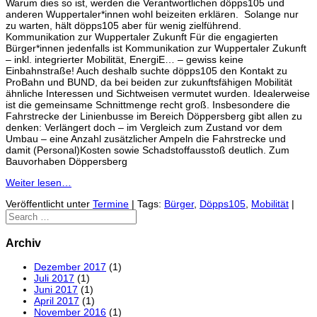
Warum dies so ist, werden die Verantwortlichen döpps105 und
anderen Wuppertaler*innen wohl beizeiten erklären. Solange nur
zu warten, hält döpps105 aber für wenig zielführend.
Kommunikation zur Wuppertaler Zukunft Für die engagierten
Bürger*innen jedenfalls ist Kommunikation zur Wuppertaler Zukunft
– inkl. integrierter Mobilität, EnergiE… – gewiss keine
Einbahnstraße! Auch deshalb suchte döpps105 den Kontakt zu
ProBahn und BUND, da bei beiden zur zukunftsfähigen Mobilität
ähnliche Interessen und Sichtweisen vermutet wurden. Idealerweise
ist die gemeinsame Schnittmenge recht groß. Insbesondere die
Fahrstrecke der Linienbusse im Bereich Döppersberg gibt allen zu
denken: Verlängert doch – im Vergleich zum Zustand vor dem
Umbau – eine Anzahl zusätzlicher Ampeln die Fahrstrecke und
damit (Personal)Kosten sowie Schadstoffausstoß deutlich. Zum
Bauvorhaben Döppersberg
Weiter lesen…
Veröffentlicht unter
Termine
|
Tags:
Bürger
,
Döpps105
,
Mobilität
|
Archiv
Dezember 2017
(1)
Juli 2017
(1)
Juni 2017
(1)
April 2017
(1)
November 2016
(1)