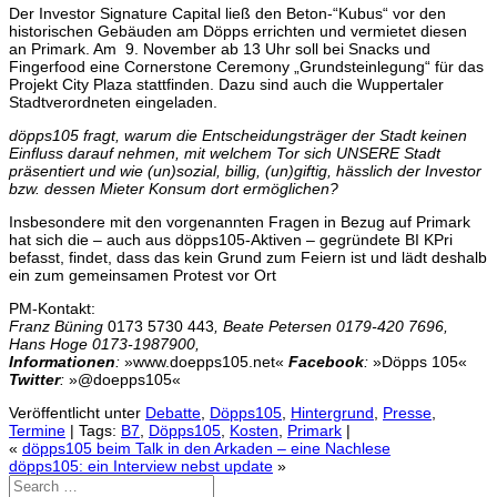
Der Investor Signature Capital ließ den Beton-“Kubus“ vor den
historischen Gebäuden am Döpps errichten und vermietet diesen
an Primark. Am 9. November ab 13 Uhr soll bei Snacks und
Fingerfood eine Cornerstone Ceremony „Grundsteinlegung“ für das
Projekt City Plaza stattfinden. Dazu sind auch die Wuppertaler
Stadtverordneten eingeladen.
döpps105 fragt, warum die Entscheidungsträger der Stadt keinen
Einfluss darauf nehmen, mit welchem Tor sich UNSERE Stadt
präsentiert und wie (un)sozial, billig, (un)giftig, hässlich der Investor
bzw. dessen Mieter Konsum dort ermöglichen?
Insbesondere mit den vorgenannten Fragen in Bezug auf Primark
hat sich die – auch aus döpps105-Aktiven – gegründete BI KPri
befasst, findet, dass das kein Grund zum Feiern ist und lädt deshalb
ein zum gemeinsamen Protest vor Ort
PM-Kontakt:
Franz Büning
0173 5730 443
, Beate Petersen 0179-420 7696,
Hans Hoge 0173-1987900,
Informationen
:
»www.doepps105.net«
Facebook
:
»Döpps 105«
Twitter
:
»@doepps105«
Veröffentlicht unter
Debatte
,
Döpps105
,
Hintergrund
,
Presse
,
Termine
|
Tags:
B7
,
Döpps105
,
Kosten
,
Primark
|
«
döpps105 beim Talk in den Arkaden – eine Nachlese
döpps105: ein Interview nebst update
»