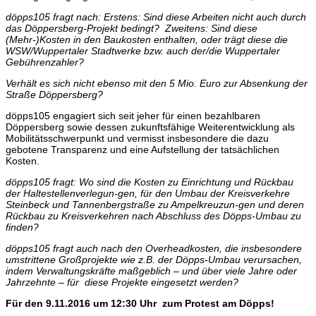
döpps105 fragt nach: Erstens: Sind diese Arbeiten nicht auch durch
das Döppersberg-Projekt bedingt? Zweitens: Sind diese
(Mehr-)Kosten in den Baukosten enthalten, oder trägt diese die
WSW/Wuppertaler Stadtwerke bzw. auch der/die Wuppertaler
Gebührenzahler?
Verhält es sich nicht ebenso mit den 5 Mio. Euro zur Absenkung der
Straße Döppersberg?
döpps105 engagiert sich seit jeher für einen bezahlbaren
Döppersberg sowie dessen zukunftsfähige Weiterentwicklung als
Mobilitätsschwerpunkt und vermisst insbesondere die dazu
gebotene Transparenz und eine Aufstellung der tatsächlichen
Kosten.
döpps105 fragt: Wo sind die Kosten zu Einrichtung und Rückbau
der Haltestellenverlegun-gen, für den Umbau der Kreisverkehre
Steinbeck und Tannenbergstraße zu Ampelkreuzun-gen und deren
Rückbau zu Kreisverkehren nach Abschluss des Döpps-Umbau zu
finden?
döpps105 fragt auch nach den Overheadkosten, die insbesondere
umstrittene Großprojekte wie z.B. der Döpps-Umbau verursachen,
indem Verwaltungskräfte maßgeblich – und über viele Jahre oder
Jahrzehnte – für diese Projekte eingesetzt werden?
Für den 9.11.2016 um 12:30 Uhr zum Protest am Döpps!