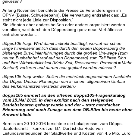
gewesen?
Anfang November berichtete die Presse zu Veränderungen im
ÖPNV (Busse, Schwebebahn). Die Verwaltung entkräftet das: „Es
steht nicht jede Linie zur Disposition.“
Sie könnten aber anders heißen oder anders organisiert werden –
vor allem, weil durch den Döppersberg ganz neue Verhältnisse
eintreten werden…
döpps105 fragt: Wird damit indirekt bestätigt, worauf wir schon
lange hinweisennämlich dass durch den neuen Döppersberg die
bisherigen Bus-Linienführungen durch die großen Um-wege (zum
neuen Busbahnhof rauf auf den Döpersberg) zum Teil ihren Sinn
und ihre Wirtschaftlichkeit (Mehr Zeit, Ressourcen, Personal = Mehr
Kosten!) verlieren und darum neu geplant werden müssen?
döpps105 fragt weiter: Sollen die mehrfach angemahnten Nachteile
der Döpps-Umbau-Planungen nun in einem allgemeinen Umbau
des Verkehrsnetzes versteckt werden?
döpps105 erinnert an den offenen döpps105-Fragenkatalog
vom 15.Mai 2015, in dem explizit nach den steigenden
Betriebskosten gefragt wurde und der – trotz mehrfacher
Erinnerung und auch Zusage aus dem OB-Büro bis heute ohne
Antwort blieb!
Bereits am 20.10.2016 berichtete die Lokalpresse zum Döpps-
Baufortschritt – konkret zur B7. Dort ist die Rede von
Leitungsverlegungen der Stadtwerke und Kosten von 4,5 Mio. Euro