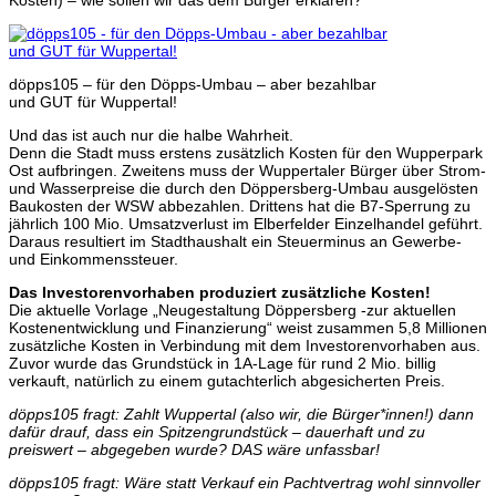
döpps105 – für den Döpps-Umbau – aber bezahlbar
und GUT für Wuppertal!
Und das ist auch nur die halbe Wahrheit.
Denn die Stadt muss erstens zusätzlich Kosten für den Wupperpark
Ost aufbringen. Zweitens muss der Wuppertaler Bürger über Strom-
und Wasserpreise die durch den Döppersberg-Umbau ausgelösten
Baukosten der WSW abbezahlen. Drittens hat die B7-Sperrung zu
jährlich 100 Mio. Umsatzverlust im Elberfelder Einzelhandel geführt.
Daraus resultiert im Stadthaushalt ein Steuerminus an Gewerbe-
und Einkommenssteuer.
Das Investorenvorhaben produziert zusätzliche Kosten!
Die aktuelle Vorlage „Neugestaltung Döppersberg -zur aktuellen
Kostenentwicklung und Finanzierung“ weist zusammen 5,8 Millionen
zusätzliche Kosten in Verbindung mit dem Investorenvorhaben aus.
Zuvor wurde das Grundstück in 1A-Lage für rund 2 Mio. billig
verkauft, natürlich zu einem gutachterlich abgesicherten Preis.
döpps105 fragt: Zahlt Wuppertal (also wir, die Bürger*innen!) dann
dafür drauf, dass ein Spitzengrundstück – dauerhaft und zu
preiswert – abgegeben wurde? DAS wäre unfassbar!
döpps105 fragt: Wäre statt Verkauf ein Pachtvertrag wohl sinnvoller