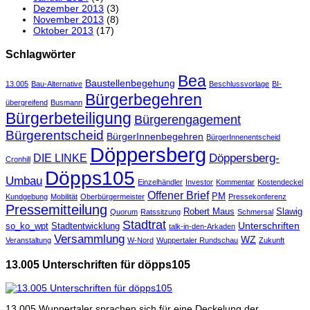
Dezember 2013
(3)
November 2013
(8)
Oktober 2013
(17)
Schlagwörter
Bea
Baustellenbegehung
13.005
Bau-Alternative
Beschlussvorlage
BI-
Bürgerbegehren
übergreifend
Busmann
Bürgerbeteiligung
Bürgerengagement
Bürgerentscheid
BürgerInnenbegehren
BürgerInnenentscheid
Döppersberg
Döppersberg-
DIE LINKE
Cronhill
Döpps105
Umbau
Einzelhändler
Investor
Kommentar
Kostendeckel
Offener Brief
PM
Kundgebung
Mobilität
Oberbürgermeister
Pressekonferenz
Pressemitteilung
Robert Maus
Slawig
Quorum
Ratssitzung
Schmersal
Stadtrat
Unterschriften
so_ko_wpt
Stadtentwicklung
talk-in-den-Arkaden
Versammlung
WZ
Veranstaltung
W-Nord
Wuppertaler Rundschau
Zukunft
13.005 Unterschriften für döpps105
13.005 Wuppertaler sprachen sich für eine Deckelung der