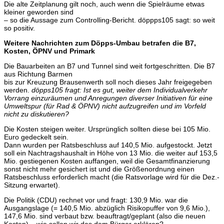
Die alte Zeitplanung gilt noch, auch wenn die Spielräume etwas
kleiner geworden sind
– so die Aussage zum Controlling-Bericht. döppps105 sagt: so weit
so positiv.
Weitere Nachrichten zum Döpps-Umbau betrafen die B7,
Kosten, ÖPNV und Primark
Die Bauarbeiten an B7 und Tunnel sind weit fortgeschritten. Die B7
aus Richtung Barmen
bis zur Kreuzung Brausenwerth soll noch dieses Jahr freigegeben
werden.
döpps105 fragt: Ist es gut, weiter dem Individualverkehr
Vorrang einzuräumen und Anregungen diverser Initiativen für eine
Umweltspur (für Rad & ÖPNV) nicht aufzugreifen und im Vorfeld
nicht zu diskutieren?
Die Kosten steigen weiter. Ursprünglich sollten diese bei 105 Mio.
Euro gedeckelt sein.
Dann wurden per Ratsbeschluss auf 140,5 Mio. aufgestockt. Jetzt
soll ein Nachtragshaushalt in Höhe von 13 Mio. die weiter auf 153,5
Mio. gestiegenen Kosten auffangen, weil die Gesamtfinanzierung
sonst nicht mehr gesichert ist und die Größenordnung einen
Ratsbeschluss erforderlich macht (die Ratsvorlage wird für die Dez.-
Sitzung erwartet).
Die Politik (CDU) rechnet vor und fragt: 130,9 Mio. war die
Ausgangslage (= 140,5 Mio. abzüglich Risikopuffer von 9,6 Mio.),
147,6 Mio. sind verbaut bzw. beauftragt/geplant (also die neuen
Kosten) – wie sollen wir das dem Bürger erklären?