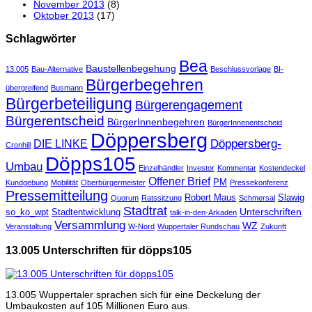
November 2013
(8)
Oktober 2013
(17)
Schlagwörter
Bea
Baustellenbegehung
13.005
Bau-Alternative
Beschlussvorlage
BI-
Bürgerbegehren
übergreifend
Busmann
Bürgerbeteiligung
Bürgerengagement
Bürgerentscheid
BürgerInnenbegehren
BürgerInnenentscheid
Döppersberg
Döppersberg-
DIE LINKE
Cronhill
Döpps105
Umbau
Einzelhändler
Investor
Kommentar
Kostendeckel
Offener Brief
PM
Kundgebung
Mobilität
Oberbürgermeister
Pressekonferenz
Pressemitteilung
Robert Maus
Slawig
Quorum
Ratssitzung
Schmersal
Stadtrat
Unterschriften
so_ko_wpt
Stadtentwicklung
talk-in-den-Arkaden
Versammlung
WZ
Veranstaltung
W-Nord
Wuppertaler Rundschau
Zukunft
13.005 Unterschriften für döpps105
13.005 Wuppertaler sprachen sich für eine Deckelung der
Umbaukosten auf 105 Millionen Euro aus.