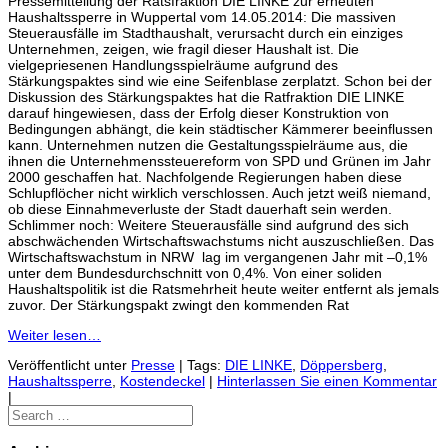
Pressemitteilung der Ratsfraktion DIE LINKE zur erneuten
Haushaltssperre in Wuppertal vom 14.05.2014: Die massiven
Steuerausfälle im Stadthaushalt, verursacht durch ein einziges
Unternehmen, zeigen, wie fragil dieser Haushalt ist. Die
vielgepriesenen Handlungsspielräume aufgrund des
Stärkungspaktes sind wie eine Seifenblase zerplatzt. Schon bei der
Diskussion des Stärkungspaktes hat die Ratfraktion DIE LINKE
darauf hingewiesen, dass der Erfolg dieser Konstruktion von
Bedingungen abhängt, die kein städtischer Kämmerer beeinflussen
kann. Unternehmen nutzen die Gestaltungsspielräume aus, die
ihnen die Unternehmenssteuereform von SPD und Grünen im Jahr
2000 geschaffen hat. Nachfolgende Regierungen haben diese
Schlupflöcher nicht wirklich verschlossen. Auch jetzt weiß niemand,
ob diese Einnahmeverluste der Stadt dauerhaft sein werden.
Schlimmer noch: Weitere Steuerausfälle sind aufgrund des sich
abschwächenden Wirtschaftswachstums nicht auszuschließen. Das
Wirtschaftswachstum in NRW lag im vergangenen Jahr mit –0,1%
unter dem Bundesdurchschnitt von 0,4%. Von einer soliden
Haushaltspolitik ist die Ratsmehrheit heute weiter entfernt als jemals
zuvor. Der Stärkungspakt zwingt den kommenden Rat
Weiter lesen…
Veröffentlicht unter
Presse
|
Tags:
DIE LINKE
,
Döppersberg
,
Haushaltssperre
,
Kostendeckel
|
Hinterlassen Sie einen Kommentar
|