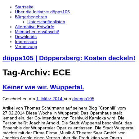
Startseite
Über die Initiative döpps105
Bürgerbegehren
Unterschriftenlisten
Alternative Entwürfe
Mitmachen erwünscht!
Downloads
Impressum
Vernetzung
döpps105 | Döppersberg: Kosten deckeln!
Tag-Archiv:
ECE
Keiner wie wir. Wuppertal.
Geschrieben am
1. März 2014
Von
doepps105
Artikel von Thomas Schürmann auf seinem Blog “Cronhill” vom
27.02.2014 Diese Woche in Wuppertal: Das Opernhaus stellt
jemand ein, der Co-Intendant von Toshiyuki Kamioka wird. Die
Person heißt Joachim Arnold. Die Stadt Wuppertal beschließt, das
Ensemble der Wuppertaler Oper zu entlassen. Die Stadt Wuppertal
möchte mit der Firma Firma ‚Musik & Theater Saar GmbH‘ von
Joachim Arnold einen Vertrag über die Produktion von Opern