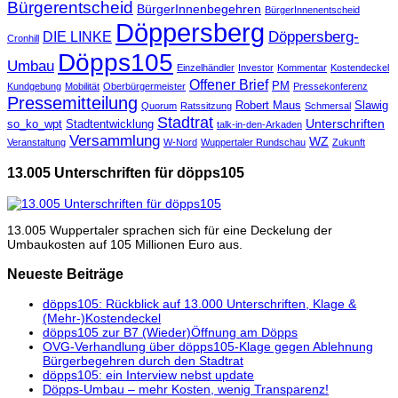
Bürgerentscheid
BürgerInnenbegehren
BürgerInnenentscheid
Döppersberg
Döppersberg-
DIE LINKE
Cronhill
Döpps105
Umbau
Einzelhändler
Investor
Kommentar
Kostendeckel
Offener Brief
PM
Kundgebung
Mobilität
Oberbürgermeister
Pressekonferenz
Pressemitteilung
Robert Maus
Slawig
Quorum
Ratssitzung
Schmersal
Stadtrat
Unterschriften
so_ko_wpt
Stadtentwicklung
talk-in-den-Arkaden
Versammlung
WZ
Veranstaltung
W-Nord
Wuppertaler Rundschau
Zukunft
13.005 Unterschriften für döpps105
13.005 Wuppertaler sprachen sich für eine Deckelung der
Umbaukosten auf 105 Millionen Euro aus.
Neueste Beiträge
döpps105: Rückblick auf 13.000 Unterschriften, Klage &
(Mehr-)Kostendeckel
döpps105 zur B7 (Wieder)Öffnung am Döpps
OVG-Verhandlung über döpps105-Klage gegen Ablehnung
Bürgerbegehren durch den Stadtrat
döpps105: ein Interview nebst update
Döpps-Umbau – mehr Kosten, wenig Transparenz!